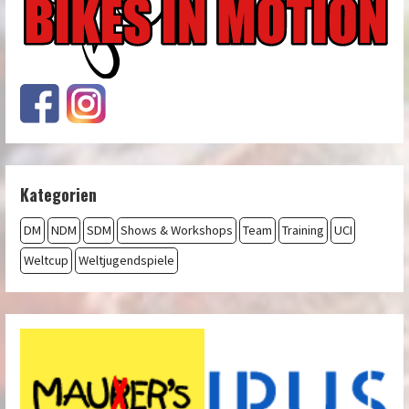
Kategorien
DM
NDM
SDM
Shows & Workshops
Team
Training
UCI
Weltcup
Weltjugendspiele