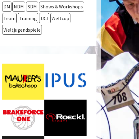
DM
NDM
SDM
Shows & Workshops
Team
Training
UCI
Weltcup
Weltjugendspiele