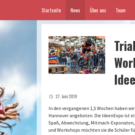
Startseite
News
Über uns
Team
Z
u
m
I
Tria
n
h
Wor
a
l
t
Ide
s
p
r
27. Juni 2019
i
n
In den vergangenen 1,5 Wochen haben wir
g
Hannover angeboten. Die IdeenExpo ist eine
e
Spaß, Abwechslung, Mitmach-Exponaten,
n
und Workshops möchten sie die Schüler fü